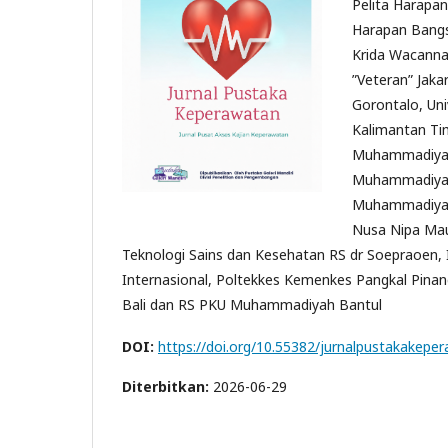
Pelita Harapan
Harapan Bangsa
Krida Wacanna,
”Veteran” Jaka
Gorontalo, Un
Kalimantan Tim
Muhammadiyah 
Muhammadiyah 
Muhammadiyah 
Nusa Nipa Maum
Teknologi Sains dan Kesehatan RS dr Soepraoen, I
Internasional, Poltekkes Kemenkes Pangkal Pinan
Bali dan RS PKU Muhammadiyah Bantul
DOI:
https://doi.org/10.55382/jurnalpustakakeper
Diterbitkan:
2026-06-29