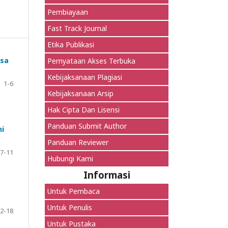
Pembiayaan
Fast Track Journal
Etika Publikasi
usa
Pernyataan Akses Terbuka
Kebijaksanaan Plagiasi
1-6
Kebijaksanaan Arsip
Hak Cipta Dan Lisensi
Panduan Submit Author
ni
Panduan Reviewer
7-11
Hubungi Kami
Informasi
Untuk Pembaca
Untuk Penulis
2-18
Untuk Pustaka