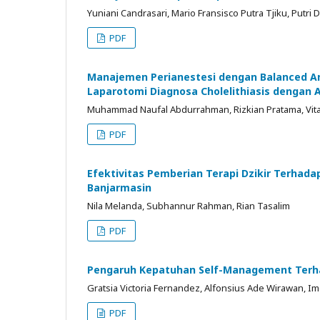
Yuniani Candrasari, Mario Fransisco Putra Tjiku, Putri D
PDF
Manajemen Perianestesi dengan Balanced An
Laparotomi Diagnosa Cholelithiasis dengan 
Muhammad Naufal Abdurrahman, Rizkian Pratama, Vita
PDF
Efektivitas Pemberian Terapi Dzikir Terhad
Banjarmasin
Nila Melanda, Subhannur Rahman, Rian Tasalim
PDF
Pengaruh Kepatuhan Self-Management Terhad
Gratsia Victoria Fernandez, Alfonsius Ade Wirawan, Ime
PDF