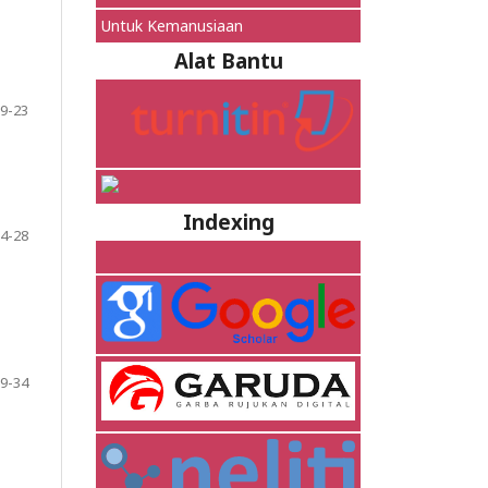
Untuk Kemanusiaan
Alat Bantu
9-23
Indexing
4-28
9-34