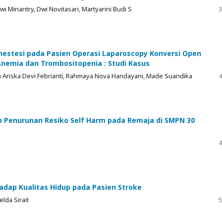
wi Minantry, Dwi Novitasari, Martyarini Budi S
3
estesi pada Pasien Operasi Laparoscopy Konversi Open
Anemia dan Trombositopenia : Studi Kasus
 Ariska Devi Febrianti, Rahmaya Nova Handayani, Made Suandika
4
ap Penurunan Resiko Self Harm pada Remaja di SMPN 30
4
ap Kualitas Hidup pada Pasien Stroke
lda Sirait
5