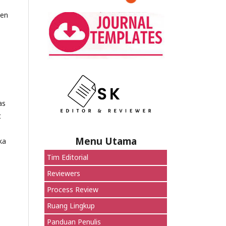
ten
as
t
Menu Utama
ka
Tim Editorial
Reviewers
Process Review
Ruang Lingkup
Panduan Penulis