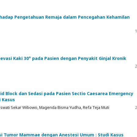
erhadap Pengetahuan Remaja dalam Pencegahan Kehamilan
1
vasi Kaki 30° pada Pasien dengan Penyakit Ginjal Kronik
2
d Block dan Sedasi pada Pasien Sectio Caesarea Emergency
i Kasus
aswati Sekar Wibowo, Magenda Bisma Yudha, Refa Teja Muti
2
isi Tumor Mammae dengan Anestesi Umum : Studi Kasus