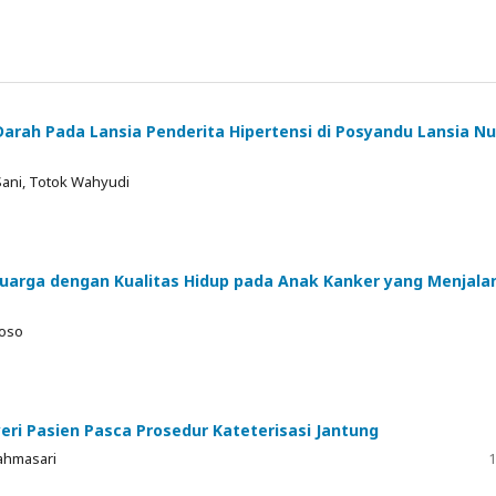
rah Pada Lansia Penderita Hipertensi di Posyandu Lansia N
 Sani, Totok Wahyudi
uarga dengan Kualitas Hidup pada Anak Kanker yang Menjala
koso
eri Pasien Pasca Prosedur Kateterisasi Jantung
Rahmasari
1