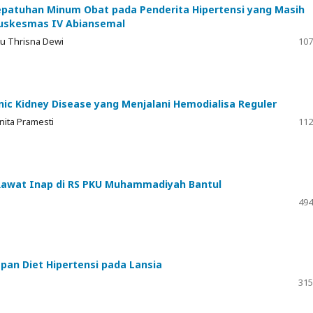
epatuhan Minum Obat pada Penderita Hipertensi yang Masih
 Puskesmas IV Abiansemal
tu Thrisna Dewi
107
ic Kidney Disease yang Menjalani Hemodialisa Reguler
nita Pramesti
112
Rawat Inap di RS PKU Muhammadiyah Bantul
494
pan Diet Hipertensi pada Lansia
315