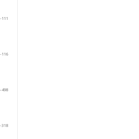
-111
-116
-498
-318