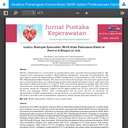
Analisis Penerapan Komunikasi SBAR dalam Pelaksanaan Handover Perawat di Bangsal Al-Ashr