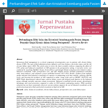
Perbandingan Efek Salin dan Kristaloid Seimbang pada Pasien dengan Penyakit Ginjal Kronis dalam Setting Perioperatif : Narative Review