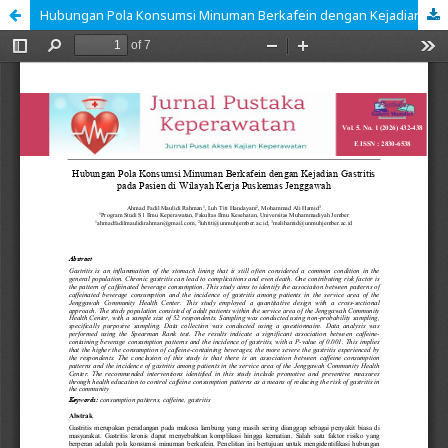
Hubungan Pola Konsumsi Minuman Berkafein dengan Kejadian Gastritis pada Pasien di Wilayah Kerja Puskemas Jenggawah