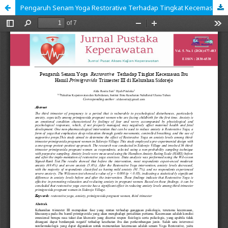
Pengaruh Senam Yoga Restorative Terhadap Tingkat Kecemasan Ibu Hamil Primigravida Trimester III di Kelurahan Sidorejo