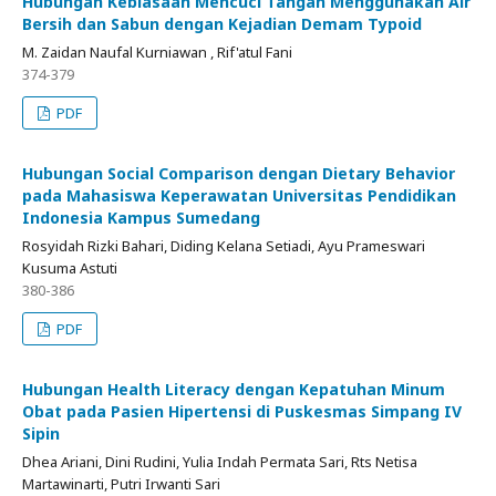
Hubungan Kebiasaan Mencuci Tangan Menggunakan Air
Bersih dan Sabun dengan Kejadian Demam Typoid
M. Zaidan Naufal Kurniawan , Rif'atul Fani
374-379
PDF
Hubungan Social Comparison dengan Dietary Behavior
pada Mahasiswa Keperawatan Universitas Pendidikan
Indonesia Kampus Sumedang
Rosyidah Rizki Bahari, Diding Kelana Setiadi, Ayu Prameswari
Kusuma Astuti
380-386
PDF
Hubungan Health Literacy dengan Kepatuhan Minum
Obat pada Pasien Hipertensi di Puskesmas Simpang IV
Sipin
Dhea Ariani, Dini Rudini, Yulia Indah Permata Sari, Rts Netisa
Martawinarti, Putri Irwanti Sari