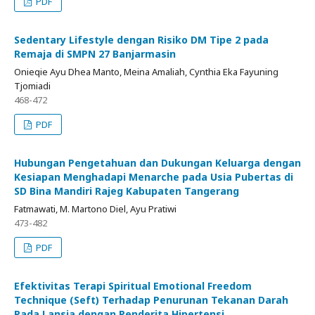
PDF
Sedentary Lifestyle dengan Risiko DM Tipe 2 pada
Remaja di SMPN 27 Banjarmasin
Onieqie Ayu Dhea Manto, Meina Amaliah, Cynthia Eka Fayuning
Tjomiadi
468-472
PDF
Hubungan Pengetahuan dan Dukungan Keluarga dengan
Kesiapan Menghadapi Menarche pada Usia Pubertas di
SD Bina Mandiri Rajeg Kabupaten Tangerang
Fatmawati, M. Martono Diel, Ayu Pratiwi
473-482
PDF
Efektivitas Terapi Spiritual Emotional Freedom
Technique (Seft) Terhadap Penurunan Tekanan Darah
Pada Lansia dengan Penderita Hipertensi