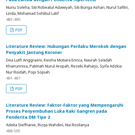
Nunu Soleha, Siti Robeatul Adawiyah, Siti Bunga Ashari, Nurul Safitri,
Linda, Mohamad Sohibul Latif
483-490
PDF
Literature Review: Hubungan Perilaku Merokok dengan
Penyakit Jantung Koroner
Dea Lutfi Anggraeni, Keisha Mutiara Enrica, Naurah Sa’adah
Khairunnisa, Patimah Nurul Aropah, Rezeki Raharjo, Syifa Adzkia
Nur Roidah, Popi Sopiah
491-497
PDF
Literature Review: Faktor-Faktor yang Mempengaruhi
Proses Penyembuhan Luka Kaki Gangren pada
Penderita DM Tipe 2
Adelia Stefhanie, Rizqa Wahdini, Nia Roslianya
498-505