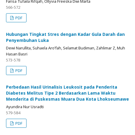
Farisa Tufaila Rifqah, Ollyvia Freeska Dwi Marta
566-572
PDF
Hubungan Tingkat Stres dengan Kadar Gula Darah dan
Penyembuhan Luka
Dewi Narullita, Suhaela Aro’fah, Selamat Budiman, Zahlimar Z, Muh
Hasan Basri
573-578
PDF
Perbedaan Hasil Urinalisis Leukosit pada Penderita
Diabetes Melitus Tipe 2 Berdasarkan Lama Waktu
Menderita di Puskesmas Muara Dua Kota Lhokseumawe
Ayundira Nur Usradti
579-584
PDF