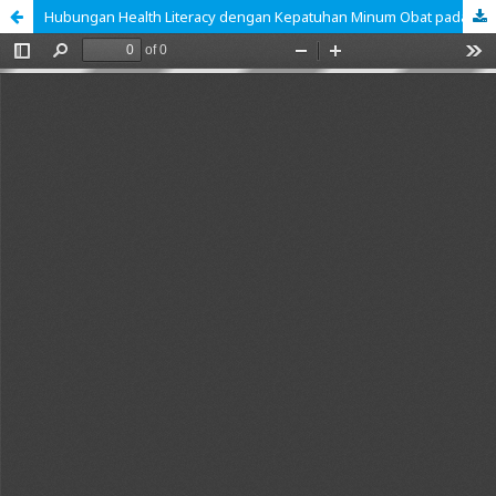
Hubungan Health Literacy dengan Kepatuhan Minum Obat pada Pasien Hipertensi di Puskesmas Simpang IV Sipin