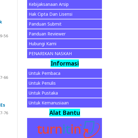
Kebijaksanaan Arsip
Hak Cipta Dan Lisensi
k
Panduan Submit
Panduan Reviewer
9-56
Hubungi Kami
PENARIKAN NASKAH
Informasi
e
Untuk Pembaca
7-66
Untuk Penulis
Untuk Pustaka
Untuk Kemanusiaan
MEs
Alat Bantu
7-76