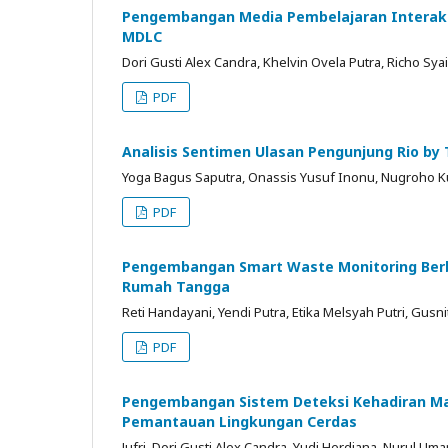
Pengembangan Media Pembelajaran Interakt
MDLC
Dori Gusti Alex Candra, Khelvin Ovela Putra, Richo Sya
PDF
Analisis Sentimen Ulasan Pengunjung Rio b
Yoga Bagus Saputra, Onassis Yusuf Inonu, Nugroho K
PDF
Pengembangan Smart Waste Monitoring Berba
Rumah Tangga
Reti Handayani, Yendi Putra, Etika Melsyah Putri, Gusn
PDF
Pengembangan Sistem Deteksi Kehadiran Ma
Pemantauan Lingkungan Cerdas
Jufri, Dori Gusti Alex Candra, Yudi Herdiana, Nurul Um