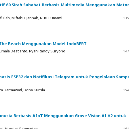
if 60 Sirah Sahabat Berbasis Multimedia Menggunakan Meto
ifullah, Miftahul Jannah, Nurul Umami
135
y The Beach Menggunakan Model IndoBERT
umala Destianto, Ryan Randy Suryono
147
sis ESP32 dan Notifikasi Telegram untuk Pengelolaan Samp
ita Darmawati, Dona Kurnia
154
nusia Berbasis AIoT Menggunakan Grove Vision AI V2 untuk
ami, Kurniati Rahmadani
161