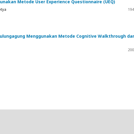
gunakan Metode User Experience Questionnaire (UEQ)
etya
194
 Tulungagung Menggunakan Metode Cognitive Walkthrough da
200