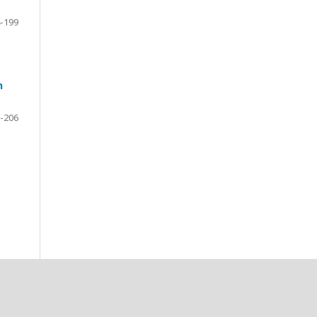
-199
n
-206