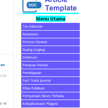
Menu Utama
Tim Editorial
Reviewers
Process Review
Ruang Lingkup
Indeksasi
ran
Panduan Penulis
Pembiayaan
1-37
Fast Track Journal
Etika Publikasi
Pernyataan Akses Terbuka
8-48
Kebijaksanaan Plagiasi