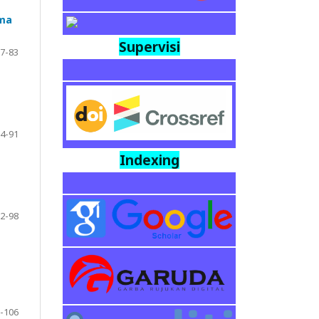
tma
Supervisi
7-83
4-91
Indexing
2-98
-106