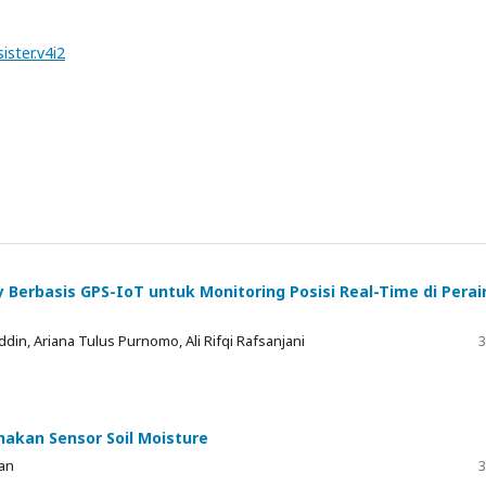
ister.v4i2
 Berbasis GPS-IoT untuk Monitoring Posisi Real-Time di Perai
din, Ariana Tulus Purnomo, Ali Rifqi Rafsanjani
3
akan Sensor Soil Moisture
wan
3