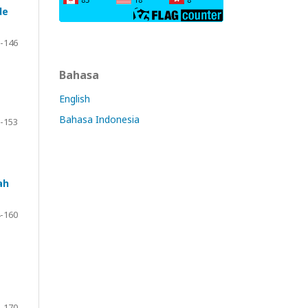
de
-146
Bahasa
English
Bahasa Indonesia
-153
ah
-160
-170