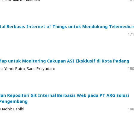
tal Berbasis Internet of Things untuk Mendukung Telemedici
171
ap untuk Monitoring Cakupan ASI Eksklusif di Kota Padang
i, Yendi Putra, Santi Prayudani
180
 Repositori Git Internal Berbasis Web pada PT ARG Solusi
m Pengembang
 Hadhit Habibi
188