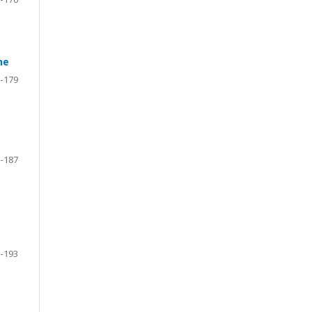
ne
-179
-187
-193