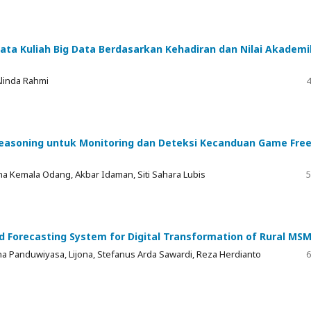
ata Kuliah Big Data Berdasarkan Kehadiran dan Nilai Akademi
linda Rahmi
4
Reasoning untuk Monitoring dan Deteksi Kecanduan Game Fre
a Kemala Odang, Akbar Idaman, Siti Sahara Lubis
5
d Forecasting System for Digital Transformation of Rural MS
na Panduwiyasa, Lijona, Stefanus Arda Sawardi, Reza Herdianto
6