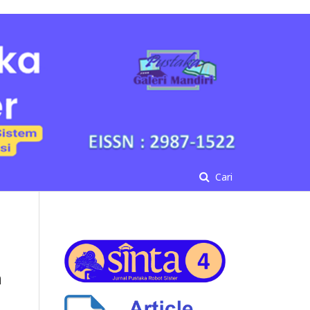
Cari
n