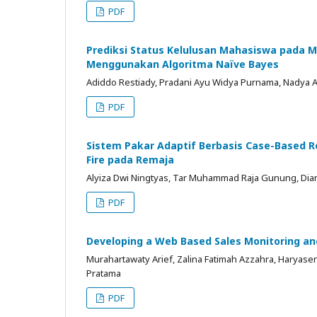
PDF
Prediksi Status Kelulusan Mahasiswa pada M
Menggunakan Algoritma Naïve Bayes
Adiddo Restiady, Pradani Ayu Widya Purnama, Nadya A
PDF
Sistem Pakar Adaptif Berbasis Case-Based 
Fire pada Remaja
Alyiza Dwi Ningtyas, Tar Muhammad Raja Gunung, Dian
PDF
Developing a Web Based Sales Monitoring an
Murahartawaty Arief, Zalina Fatimah Azzahra, Haryase
Pratama
PDF