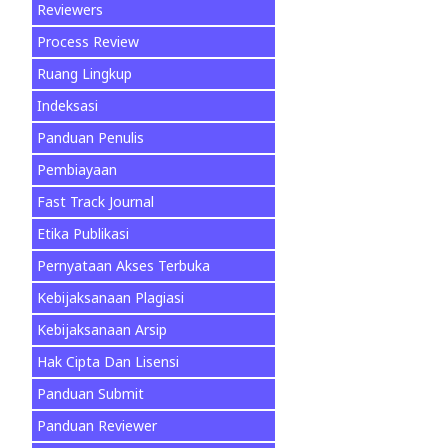
Reviewers
Process Review
Ruang Lingkup
Indeksasi
Panduan Penulis
Pembiayaan
Fast Track Journal
Etika Publikasi
Pernyataan Akses Terbuka
Kebijaksanaan Plagiasi
Kebijaksanaan Arsip
Hak Cipta Dan Lisensi
Panduan Submit
Panduan Reviewer