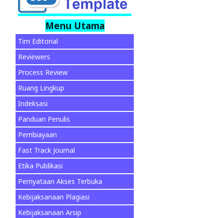
Menu Utama
Tim Editorial
Reviewers
Process Review
Ruang Lingkup
Indeksasi
Panduan Penulis
Pembiayaan
Fast Track Journal
Etika Publikasi
Pernyataan Akses Terbuka
Kebijaksanaan Plagiasi
Kebijaksanaan Arsip