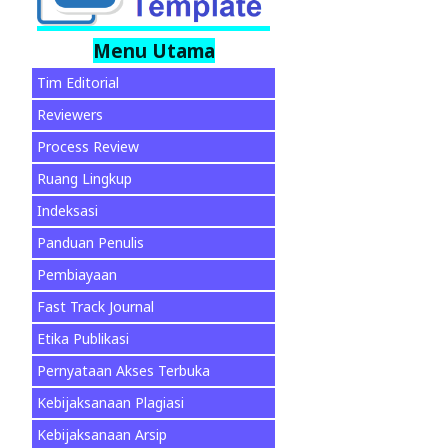
Menu Utama
Tim Editorial
Reviewers
Process Review
Ruang Lingkup
Indeksasi
Panduan Penulis
Pembiayaan
Fast Track Journal
Etika Publikasi
Pernyataan Akses Terbuka
Kebijaksanaan Plagiasi
Kebijaksanaan Arsip