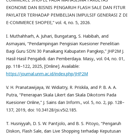
EKONOMI DAN BISNIS PENGARUH FLASH SALE DAN FITUR
PAYLATER TERHADAP PEMBELIAN IMPULSIF GENERASI Z DI
E-COMMERCE SHOPEE,” vol. 4, no. 5, 2026.
I. Muthahharh, A. Juhari, Bungatang, S. Habibah, and
Asmayani, “Pendampingan Pengisian Kuesioner Penelitian
Bagi Guru SDN 30 Panaikang Kabupaten Pangkep,” JHP2M J.
Hasil-Hasil Pengabdi. dan Pemberdaya. Masy., vol. 04, no. 01,
pp. 118–122, 2025, [Online]. Available:
https://journal.unm.ac.id/index.php/JHP2M
V. H. Pranatawijaya, W. Widiatry, R. Priskila, and P. B. A. A.
Putra, “Penerapan Skala Likert dan Skala Dikotomi Pada
Kuesioner Online,” J. Sains dan Inform., vol. 5, no. 2, pp. 128–
137, 2019, doi: 10.34128/jsi.v5i2.185.
T. Husniyyah, D. S. W. Pantjolo, and B. S. Pitoyo, “Pengaruh
Diskon, Flash Sale, dan Live Shopping terhadap Keputusan