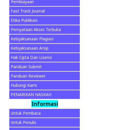
Pembiayaan
Fast Track Journal
Etika Publikasi
Pernyataan Akses Terbuka
Kebijaksanaan Plagiasi
Kebijaksanaan Arsip
Hak Cipta Dan Lisensi
Panduan Submit
Panduan Reviewer
Hubungi Kami
PENARIKAN NASKAH
Informasi
Untuk Pembaca
Untuk Penulis