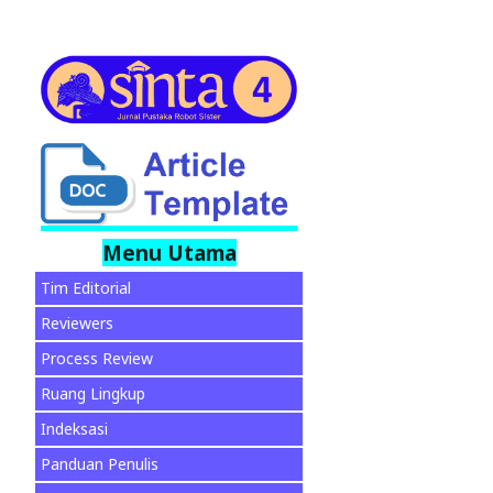
Menu Utama
Tim Editorial
Reviewers
Process Review
Ruang Lingkup
Indeksasi
Panduan Penulis