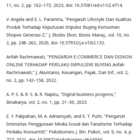
11, no. 2, pp. 162–173, 2023, doi: 10.37081/ed.v11i2.4714.
V. Angela and E. L. Paramita, “Pengaruh Lifestyle Dan Kualitas
Produk Terhadap Keputusan Impulse Buying Konsumen
Shopee Generasi Z,” J. Ekobis Ekon. Bisnis Manaj., vol. 10, no.
2, pp. 248–262, 2020, doi: 10.37932/j.e.v10i2.132.
Arifah Rachmawati, “PENGARUH E-COMMERCE DAN DISKON
ONLINE TERHADAP PERILAKU IMPULSIVE BUYING Arifah
Rachmawati,” J. Akuntansi, Keuangan, Pajak, Dan Inf., vol. 2,
no. 2, pp. 142–158, 2022.
A. P. S. & R. S. & R. Napitu, “Digital business progress,”
Binakarya, vol. 2, no. 1, pp. 21–30, 2023.
E. Y. Pakpahan, M. A. Adriansyah, and E. T. Putri, “Pengaruh
Intensitas Penggunaan Media Sosial dan Fanatisme Terhadap
Perilaku Konsumtif,” Psikoborneo J. Ilm. Psikol., vol. 9, no. 4, p.
727, 2021, doi: 10.30872/psikoborneo.v9i4.6560.