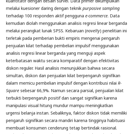
kuantitatif dengan desain survei. Data primer dikumpulkan
melalui kuesioner daring dengan teknik
purposive sampling
terhadap 100 responden aktif pengguna
e-commerce
. Data
kemudian diolah menggunakan analisis regresi linear berganda
melalui perangkat lunak SPSS. Kebaruan (
novelty
) penelitian ini
terletak pada pemberian bukti empiris mengenai pengaruh
penjualan kilat terhadap pembelian impulsif menggunakan
analisis regresi linear berganda yang menguji aspek
keterbatasan waktu secara komparatif dengan efektivitas
diskon reguler. Hasil analisis menunjukkan bahwa secara
simultan, diskon dan penjualan kilat berpengaruh signifikan
dalam memicu pembelian impulsif dengan kontribusi nilai
R-
Square
sebesar 66,9%. Namun secara parsial, penjualan kilat
terbukti berpengaruh positif dan sangat signifikan karena
manipulasi visual hitung mundur mampu meningkatkan
urgensi belanja instan. Sebaliknya, faktor diskon tidak memiliki
pengaruh signifikan secara mandiri karena tingginya habituasi
membuat konsumen cenderung tetap bertindak rasional.