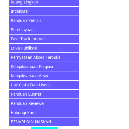
Ruang Lingkup
Indeksasi
Panduan Penulis
Pembiayaan
Fast Track Journal
Etika Publikasi
Pernyataan Akses Terbuka
Kebijaksanaan Plagiasi
Kebijaksanaan Arsip
Hak Cipta Dan Lisensi
Panduan Submit
Panduan Reviewer
Hubungi Kami
PENARIKAN NASKAH