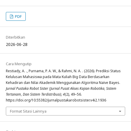
PDF
Diterbitkan
2026-06-28
Cara Mengutip
Restiady, A. ., Purnama, P. A. W., & Rahmi, N. A. . (2026). Prediksi Status
Kelulusan Mahasiswa pada Mata Kuliah Big Data Berdasarkan
Kehadiran dan Nilai Akademik Menggunakan Algoritma Naïve Bayes.
Jurnal Pustaka Robot Sister (Jurnal Pusat Akses Kajian Robotika, Sistem
Tertanam, Dan Sistem Terdistribusi)
,
4
(2), 49–56.
https://doi.org/10.55382/jurnalpustakarobotsister.v4i2.1936
Format Sitasi Lainnya