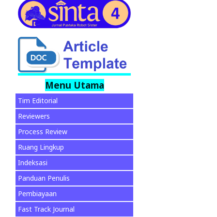
Menu Utama
Tim Editorial
Reviewers
Process Review
Ruang Lingkup
Indeksasi
Panduan Penulis
Pembiayaan
Fast Track Journal