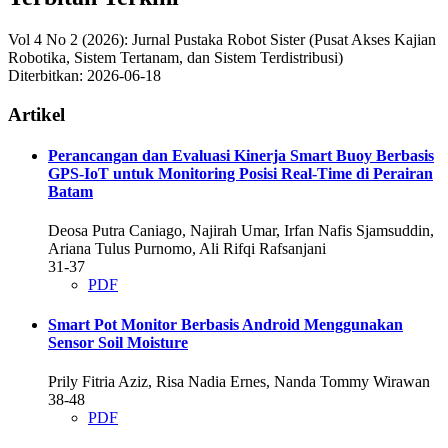
Vol 4 No 2 (2026): Jurnal Pustaka Robot Sister (Pusat Akses Kajian
Robotika, Sistem Tertanam, dan Sistem Terdistribusi)
Diterbitkan:
2026-06-18
Artikel
Perancangan dan Evaluasi Kinerja Smart Buoy Berbasis
GPS-IoT untuk Monitoring Posisi Real-Time di Perairan
Batam
Deosa Putra Caniago, Najirah Umar, Irfan Nafis Sjamsuddin,
Ariana Tulus Purnomo, Ali Rifqi Rafsanjani
31-37
PDF
Smart Pot Monitor Berbasis Android Menggunakan
Sensor Soil Moisture
Prily Fitria Aziz, Risa Nadia Ernes, Nanda Tommy Wirawan
38-48
PDF