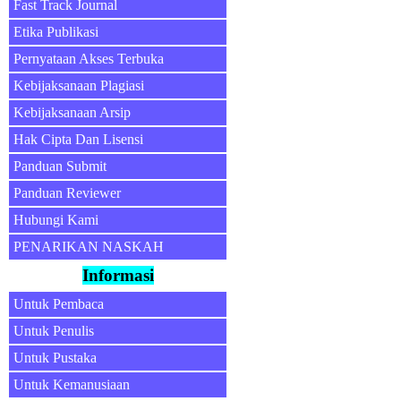
Fast Track Journal
Etika Publikasi
Pernyataan Akses Terbuka
Kebijaksanaan Plagiasi
Kebijaksanaan Arsip
Hak Cipta Dan Lisensi
Panduan Submit
Panduan Reviewer
Hubungi Kami
PENARIKAN NASKAH
Informasi
Untuk Pembaca
Untuk Penulis
Untuk Pustaka
Untuk Kemanusiaan