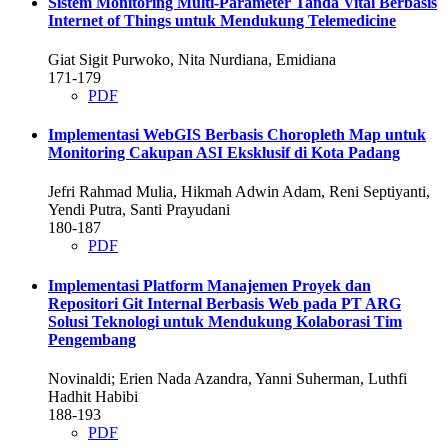
Sistem Monitoring Multi-Parameter Tanda Vital Berbasis
Internet of Things untuk Mendukung Telemedicine
Giat Sigit Purwoko, Nita Nurdiana, Emidiana
171-179
PDF
Implementasi WebGIS Berbasis Choropleth Map untuk
Monitoring Cakupan ASI Eksklusif di Kota Padang
Jefri Rahmad Mulia, Hikmah Adwin Adam, Reni Septiyanti,
Yendi Putra, Santi Prayudani
180-187
PDF
Implementasi Platform Manajemen Proyek dan
Repositori Git Internal Berbasis Web pada PT ARG
Solusi Teknologi untuk Mendukung Kolaborasi Tim
Pengembang
Novinaldi; Erien Nada Azandra, Yanni Suherman, Luthfi
Hadhit Habibi
188-193
PDF