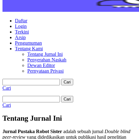
Daftar
Login
Terkini
Arsip
Pengumuman
Tentang Kami
Tentang Jurnal Ini
Penyerahan Naskah
Dewan Editor
Pernyataan Privasi
Cari
Cari
Cari
Cari
Tentang Jurnal Ini
Jurnal
Pustaka Robot Sister
adalah sebuah jurnal
Double
blind
peer-review
yang didedikasikan
untuk publikasi hasil penelitian