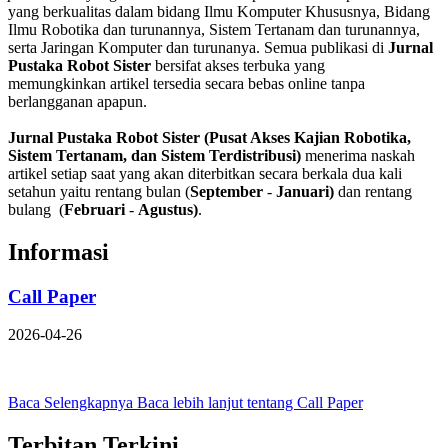
yang berkualitas dalam bidang Ilmu Komputer Khususnya, Bidang
Ilmu Robotika dan turunannya, Sistem Tertanam dan turunannya,
serta Jaringan Komputer dan turunanya. Semua publikasi di
Jurnal
Pustaka Robot Sister
bersifat akses terbuka yang
memungkinkan
artikel
tersedia secara bebas online tanpa
berlangganan apapun.
Jurnal
Pustaka Robot Sister (Pusat Akses Kajian Robotika,
Sistem Tertanam, dan Sistem Terdistribusi)
menerima naskah
artikel setiap saat yang akan diterbitkan secara berkala dua kali
setahun yaitu rentang bulan (
September
-
Januari)
dan rentang
bulang (
F
ebruari
-
Agustus)
.
Informasi
Call Paper
2026-04-26
Baca Selengkapnya
Baca lebih lanjut tentang Call Paper
Terbitan Terkini