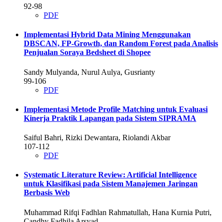
92-98
PDF
Implementasi Hybrid Data Mining Menggunakan
DBSCAN, FP-Growth, dan Random Forest pada Analisis
Penjualan Soraya Bedsheet di Shopee
Sandy Mulyanda, Nurul Aulya, Gusrianty
99-106
PDF
Implementasi Metode Profile Matching untuk Evaluasi
Kinerja Praktik Lapangan pada Sistem SIPRAMA
Saiful Bahri, Rizki Dewantara, Riolandi Akbar
107-112
PDF
Systematic Literature Review: Artificial Intelligence
untuk Klasifikasi pada Sistem Manajemen Jaringan
Berbasis Web
Muhammad Rifqi Fadhlan Rahmatullah, Hana Kurnia Putri,
Candhy Fadhila Arsyad