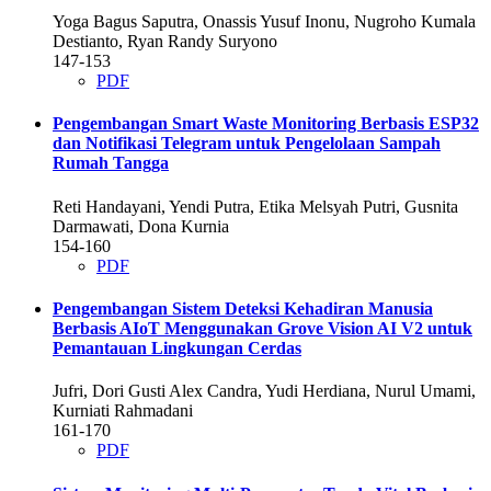
Yoga Bagus Saputra, Onassis Yusuf Inonu, Nugroho Kumala
Destianto, Ryan Randy Suryono
147-153
PDF
Pengembangan Smart Waste Monitoring Berbasis ESP32
dan Notifikasi Telegram untuk Pengelolaan Sampah
Rumah Tangga
Reti Handayani, Yendi Putra, Etika Melsyah Putri, Gusnita
Darmawati, Dona Kurnia
154-160
PDF
Pengembangan Sistem Deteksi Kehadiran Manusia
Berbasis AIoT Menggunakan Grove Vision AI V2 untuk
Pemantauan Lingkungan Cerdas
Jufri, Dori Gusti Alex Candra, Yudi Herdiana, Nurul Umami,
Kurniati Rahmadani
161-170
PDF