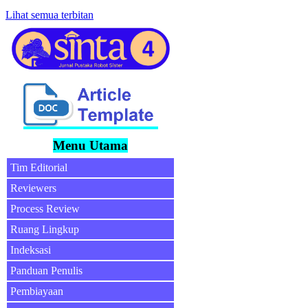
Lihat semua terbitan
Menu Utama
Tim Editorial
Reviewers
Process Review
Ruang Lingkup
Indeksasi
Panduan Penulis
Pembiayaan