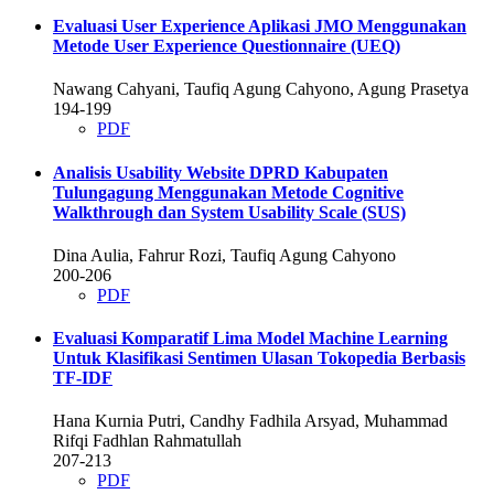
Evaluasi User Experience Aplikasi JMO Menggunakan
Metode User Experience Questionnaire (UEQ)
Nawang Cahyani, Taufiq Agung Cahyono, Agung Prasetya
194-199
PDF
Analisis Usability Website DPRD Kabupaten
Tulungagung Menggunakan Metode Cognitive
Walkthrough dan System Usability Scale (SUS)
Dina Aulia, Fahrur Rozi, Taufiq Agung Cahyono
200-206
PDF
Evaluasi Komparatif Lima Model Machine Learning
Untuk Klasifikasi Sentimen Ulasan Tokopedia Berbasis
TF-IDF
Hana Kurnia Putri, Candhy Fadhila Arsyad, Muhammad
Rifqi Fadhlan Rahmatullah
207-213
PDF