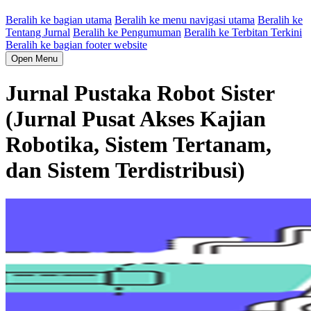
Beralih ke bagian utama
Beralih ke menu navigasi utama
Beralih ke
Tentang Jurnal
Beralih ke Pengumuman
Beralih ke Terbitan Terkini
Beralih ke bagian footer website
Open Menu
Jurnal Pustaka Robot Sister
(Jurnal Pusat Akses Kajian
Robotika, Sistem Tertanam,
dan Sistem Terdistribusi)