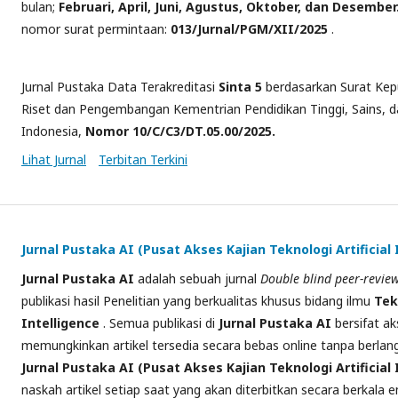
bulan;
Februari, April, Juni, Agustus, Oktober, dan Desember
nomor surat permintaan:
013/Jurnal/PGM/XII/2025
.
Jurnal Pustaka Data Terakreditasi
Sinta 5
berdasarkan Surat Kepu
Riset dan Pengembangan Kementrian Pendidikan Tinggi, Sains, d
Indonesia,
Nomor 10/C/C3/DT.05.00/2025.
Lihat Jurnal
Terbitan Terkini
Jurnal Pustaka AI (Pusat Akses Kajian Teknologi Artificial 
Jurnal
Pustaka AI
adalah sebuah jurnal
Double
blind peer-revie
publikasi hasil Penelitian yang berkualitas khusus bidang ilmu
Tek
Intelligence
. Semua publikasi di
Jurnal Pustaka AI
bersifat ak
memungkinkan
artikel
tersedia secara bebas online tanpa berla
Jurnal
Pustaka AI (Pusat Akses Kajian Teknologi Artificial 
naskah artikel setiap saat yang akan diterbitkan secara berkala e