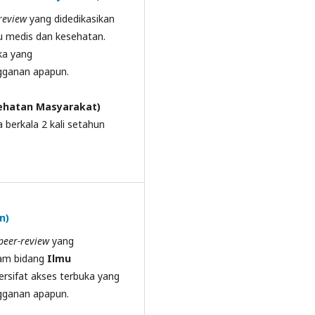
review
yang didedikasikan
mu medis dan kesehatan.
ka yang
ngganan apapun.
sehatan Masyarakat)
 berkala 2 kali setahun
n)
peer-review
yang
alam bidang
Ilmu
rsifat akses terbuka yang
ngganan apapun.