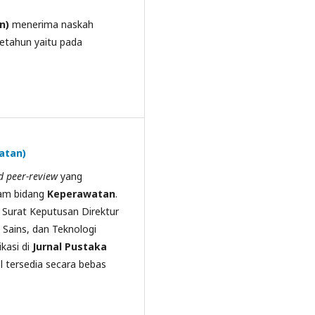
n)
menerima naskah
 setahun yaitu pada
atan)
d peer-review
yang
alam bidang
Keperawatan
.
Surat Keputusan Direktur
 Sains, dan Teknologi
ikasi di
Jurnal Pustaka
el
tersedia secara bebas