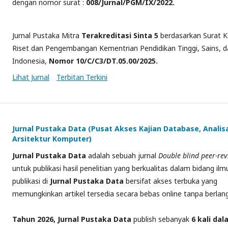
dengan nomor surat :
008/Jurnal/PGM/IX/2022.
Jurnal Pustaka Mitra
Terakreditasi Sinta 5
berdasarkan Surat K
Riset dan Pengembangan Kementrian Pendidikan Tinggi, Sains, d
Indonesia,
Nomor 10/C/C3/DT.05.00/2025.
Lihat Jurnal
Terbitan Terkini
Jurnal Pustaka Data (Pusat Akses Kajian Database, Analis
Arsitektur Komputer)
Jurnal
Pustaka Data
adalah sebuah jurnal
Double
blind peer-re
untuk publikasi hasil penelitian yang berkualitas dalam bidang i
publikasi di
Jurnal Pustaka Data
bersifat akses terbuka yang
memungkinkan
artikel
tersedia secara bebas online tanpa berla
Tahun 2026, Jurnal Pustaka Data
publish sebanyak
6 kali da