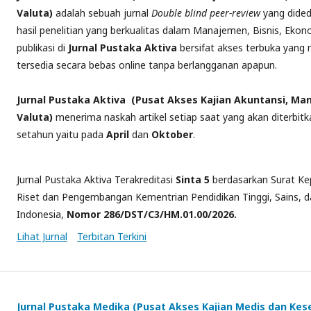
Valuta)
adalah sebuah jurnal
Double
blind peer-review
yang dided
hasil penelitian yang berkualitas dalam Manajemen, Bisnis, Eko
publikasi di
Jurnal Pustaka Aktiva
bersifat akses terbuka yan
tersedia secara bebas online tanpa berlangganan apapun.
Jurnal
Pustaka Aktiva (Pusat Akses Kajian Akuntansi, Man
Valuta)
menerima naskah artikel setiap saat yang akan diterbitka
setahun yaitu pada
April
dan
Oktober
.
Jurnal Pustaka Aktiva Terakreditasi
Sinta 5
berdasarkan Surat Kep
Riset dan Pengembangan Kementrian Pendidikan Tinggi, Sains, d
Indonesia,
Nomor 286/DST/C3/HM.01.00/2026.
Lihat Jurnal
Terbitan Terkini
Jurnal Pustaka Medika (Pusat Akses Kajian Medis dan Ke