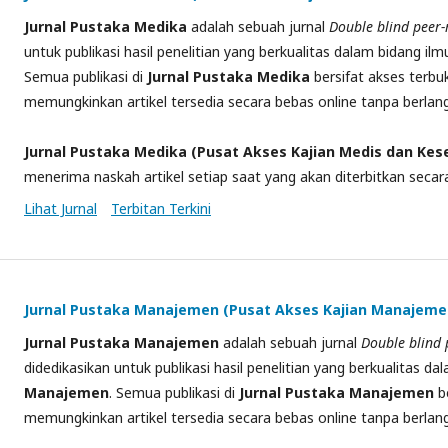
Jurnal
Pustaka Medika
adalah sebuah jurnal
Double
blind peer-
untuk publikasi hasil penelitian yang berkualitas dalam bidang il
Semua publikasi di
Jurnal Pustaka Medika
bersifat akses terbu
memungkinkan
artikel
tersedia secara bebas online tanpa berla
Jurnal
Pustaka Medika (Pusat Akses Kajian Medis dan Ke
menerima naskah artikel setiap saat yang akan diterbitkan secara
Lihat Jurnal
Terbitan Terkini
Jurnal Pustaka Manajemen (Pusat Akses Kajian Manajeme
Jurnal
Pustaka Manajemen
adalah sebuah jurnal
Double
blind 
didedikasikan
untuk publikasi hasil penelitian yang berkualitas d
Manajemen
. Semua publikasi di
Jurnal Pustaka Manajemen
be
memungkinkan
artikel
tersedia secara bebas online tanpa berla