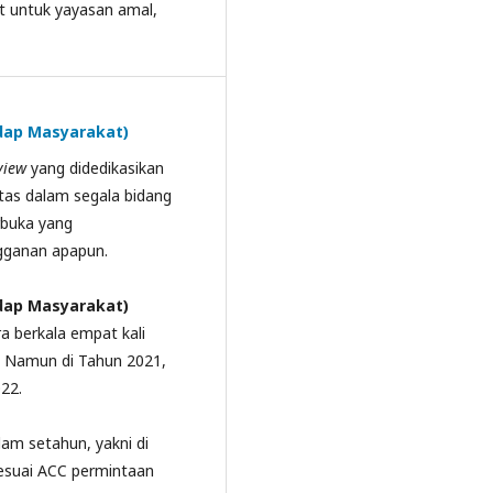
rt untuk yayasan amal,
adap Masyarakat)
view
yang didedikasikan
itas dalam segala bidang
rbuka yang
ngganan apapun.
dap Masyarakat)
a berkala empat kali
. Namun di Tahun 2021,
22.
lam setahun, yakni di
esuai ACC permintaan