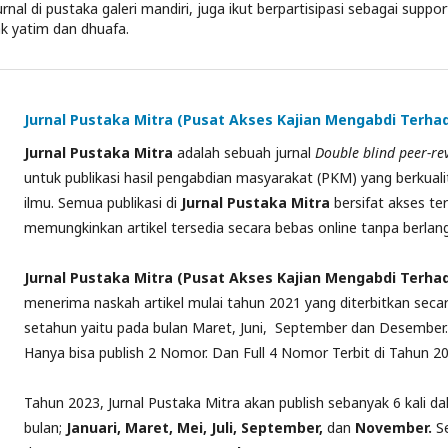
nal di pustaka galeri mandiri, juga ikut berpartisipasi sebagai suppo
k yatim dan dhuafa.
Jurnal Pustaka Mitra (Pusat Akses Kajian Mengabdi Terh
Jurnal
Pustaka Mitra
adalah sebuah jurnal
Double
blind peer-re
untuk publikasi hasil pengabdian masyarakat (PKM) yang berkual
ilmu. Semua publikasi di
Jurnal Pustaka Mitra
bersifat akses te
memungkinkan
artikel
tersedia secara bebas online tanpa berla
Jurnal
Pustaka Mitra (Pusat Akses Kajian Mengabdi Terha
menerima naskah artikel mulai tahun 2021 yang diterbitkan secar
setahun yaitu pada bulan Maret, Juni, September dan Desember
Hanya bisa publish 2 Nomor. Dan Full 4 Nomor Terbit di Tahun 20
Tahun 2023, Jurnal Pustaka Mitra akan publish sebanyak 6 kali da
bulan;
Januari, Maret, Mei, Juli, September,
dan
November.
S