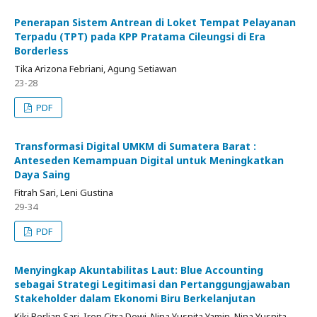
Penerapan Sistem Antrean di Loket Tempat Pelayanan
Terpadu (TPT) pada KPP Pratama Cileungsi di Era
Borderless
Tika Arizona Febriani, Agung Setiawan
23-28
PDF
Transformasi Digital UMKM di Sumatera Barat :
Anteseden Kemampuan Digital untuk Meningkatkan
Daya Saing
Fitrah Sari, Leni Gustina
29-34
PDF
Menyingkap Akuntabilitas Laut: Blue Accounting
sebagai Strategi Legitimasi dan Pertanggungjawaban
Stakeholder dalam Ekonomi Biru Berkelanjutan
Kiki Berlian Sari, Iren Citra Dewi, Nina Yusnita Yamin, Nina Yusnita