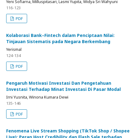
Yeni Sofiarna, Milluspitasari, Lasmi Yupita, Widya Sri Wahyuni
116-123
PDF
Kolaborasi Bank–Fintech dalam Penciptaan Nilai:
Tinjauan Sistematis pada Negara Berkembang
Yerismal
124-134
PDF
Pengaruh Motivasi Investasi Dan Pengetahuan
Investasi Terhadap Minat Investasi Di Pasar Modal
Irni Yusnita, Winona Kumara Dewi
135-146
PDF
Fenomena Live Stream Shopping (TikTok Shop / Shopee
Live): Peran Host Credibility dan Flash Sale terhadap