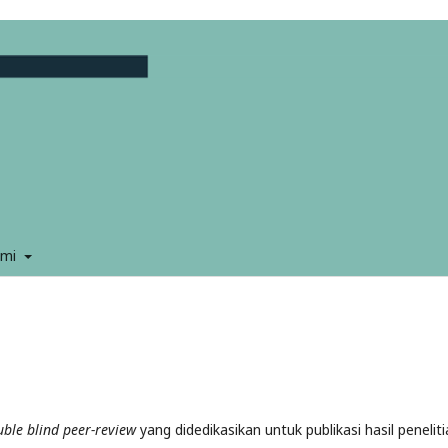
ami
uble
blind peer-review
yang didedikasikan
untuk publikasi hasil penelit