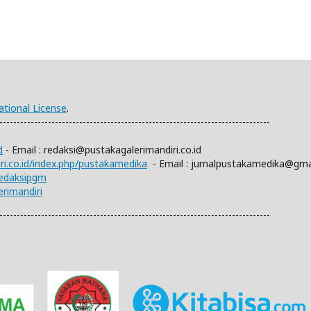
ational License
.
------------------------------------------------------------------------------
d
- Email :
redaksi@pustakagalerimandiri.co.id
iri.co.id/index.php/pustakamedika
- Email :
jurnalpustakamedika@gma
redaksipgm
rimandiri
------------------------------------------------------------------------------