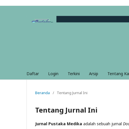
Daftar
Login
Terkini
Arsip
Tentang K
Beranda
/
Tentang Jurnal Ini
Tentang Jurnal Ini
Jurnal
Pustaka Medika
adalah sebuah jurnal
Do