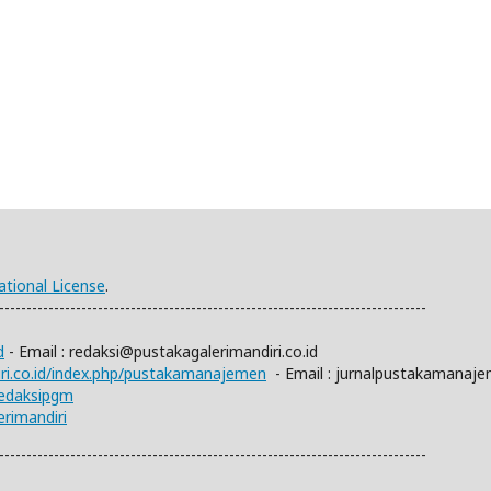
ational License
.
------------------------------------------------------------------------------
d
- Email :
redaksi@pustakagalerimandiri.co.id
diri.co.id/index.php/pustakamanajemen
- Email :
jurnalpustakamanaj
redaksipgm
rimandiri
------------------------------------------------------------------------------