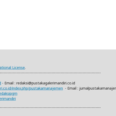
ational License
.
------------------------------------------------------------------------------
d
- Email :
redaksi@pustakagalerimandiri.co.id
diri.co.id/index.php/pustakamanajemen
- Email :
jurnalpustakamanaj
redaksipgm
rimandiri
------------------------------------------------------------------------------