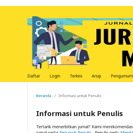
Daftar
Login
Terkini
Arsip
Pengumum
Beranda
/
Informasi untuk Penulis
Informasi untuk Penulis
Tertarik menerbitkan jurnal? Kami merekomenda
jurnal serta
Petunjuk Penulis
. Penulis perlu
Menda