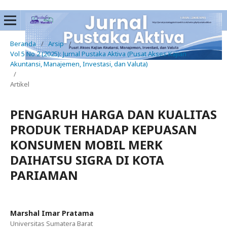
Beranda
/
Arsip
/
Vol 5 No 2 (2025): Jurnal Pustaka Aktiva (Pusat Akses Kajian
Akuntansi, Manajemen, Investasi, dan Valuta)
/
Artikel
PENGARUH HARGA DAN KUALITAS
PRODUK TERHADAP KEPUASAN
KONSUMEN MOBIL MERK
DAIHATSU SIGRA DI KOTA
PARIAMAN
Marshal Imar Pratama
Universitas Sumatera Barat