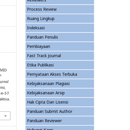
Process Review
Ruang Lingkup
Indeksasi
Panduan Penulis
Pembiayaan
Fast Track Journal
Etika Publikasi
IVED
Pernyataan Akses Terbuka
P
Jurnal
Kebijaksanaan Plagiasi
nsi,
Kebijaksanaan Arsip
 54–57.
ktiva.
Hak Cipta Dan Lisensi
Panduan Submit Author
Panduan Reviewer
Hubungi Kami