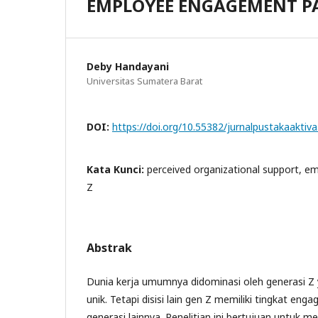
EMPLOYEE ENGAGEMENT P
Deby Handayani
Universitas Sumatera Barat
DOI:
https://doi.org/10.55382/jurnalpustakaaktiva
Kata Kunci:
perceived organizational support, 
Z
Abstrak
Dunia kerja umumnya didominasi oleh generasi Z y
unik. Tetapi disisi lain gen Z memiliki tingkat eng
generasi lainnya. Penelitian ini bertujuan untuk m