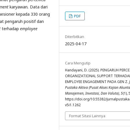
ement
karyawan
.
Data dari
uesioner kepada 330 orang
PDF
at pengaruh positif dan
t
terhadap
employee
Diterbitkan
2025-04-17
Cara Mengutip
Handayani, D. (2025). PENGARUH PERCE
ORGANIZATIONAL SUPPORT TERHADA
EMPLOYEE ENGAGEMENT PADA GEN Z.
Pustaka Aktiva (Pusat Akses Kajian Akunta
Manajemen, Investasi, Dan Valuta)
,
5
(1),
https://doi.org/10.55382/jurnalpustakaa
v5i1.1262
Format Sitasi Lainnya