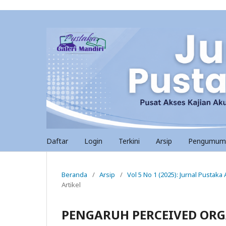
Daftar
Login
Terkini
Arsip
Pengumum
Beranda
/
Arsip
/
Vol 5 No 1 (2025): Jurnal Pustaka
Artikel
PENGARUH PERCEIVED OR