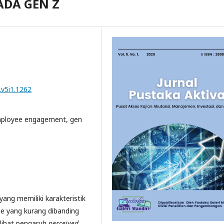
ADA GEN Z
.v5i1.1262
employee engagement, gen
ang memiliki karakteristik
age yang kurang dibanding
elihat pengaruh
perceived