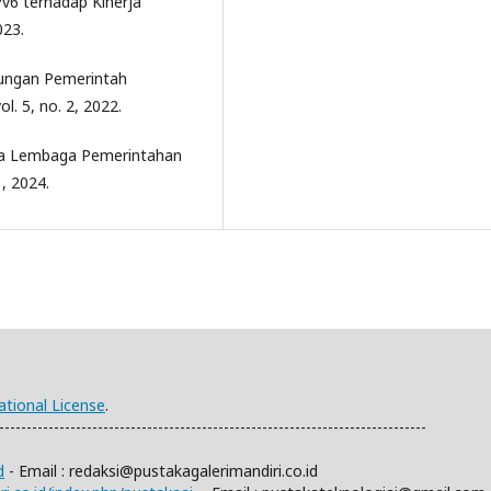
v6 terhadap Kinerja
023.
kungan Pemerintah
l. 5, no. 2, 2022.
ada Lembaga Pemerintahan
1, 2024.
ational License
.
------------------------------------------------------------------------------
d
- Email :
redaksi@pustakagalerimandiri.co.id