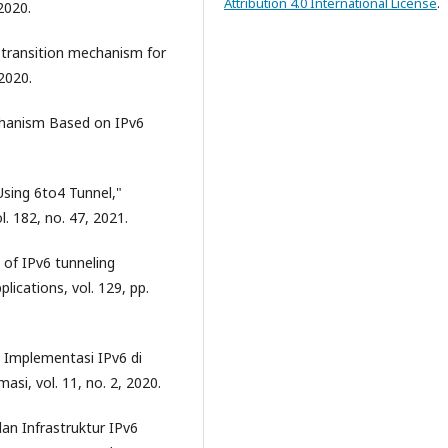
Attribution 4.0 International License
.
2020.
 transition mechanism for
 2020.
Mechanism Based on IPv6
 Using 6to4 Tunnel,"
l. 182, no. 47, 2021.
 of IPv6 tunneling
ications, vol. 129, pp.
sa Implementasi IPv6 di
si, vol. 11, no. 2, 2020.
dan Infrastruktur IPv6