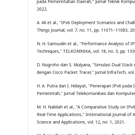
pada Pemerintahan Daerah," Jurnal Teknik Kompute
2022.
A. Ali et al., "IPv6 Deployment Scenarios and Chal
Things Journal, vol. 7, no. 11, pp. 11071–11083, 20
N. H. Samsudin et al., "Performance Analysis of I
Techniques," TELKOMNIKA, vol. 18, no. 3, pp. 13
D. Nugroho dan S. Mulyana, "Simulasi Dual Stack 
dengan Cisco Packet Tracer," Jurnal InfraTech, vol. 
H. A. Putra dan I. Hidayat, "Penerapan IPv6 pada I
Pemerintah," Jurnal Telekomunikasi dan Komputer, 
M. H. Nabilah et al., "A Comparative Study on IPv
Real-Time Applications," International Journal o
Science and Applications, vol. 12, no. 1, 2021.