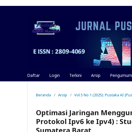
Daftar
Login
Terkini
Arsip
Pengumum
Beranda
/
Arsip
/
Vol 5 No 1 (2025): Pustaka AI (Pus
Optimasi Jaringan Menggun
Protokol Ipv6 ke Ipv4) : S
Sumatera Barat