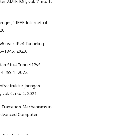
r AMIK BSI, vol. 7, no. 1,
lenges," IEEE Internet of
20.
Pv6 over IPv4 Tunneling
36–1345, 2020.
dan 6to4 Tunnel IPv6
4, no. 1, 2022.
nfrastruktur Jaringan
vol. 6, no. 2, 2021.
6 Transition Mechanisms in
f Advanced Computer