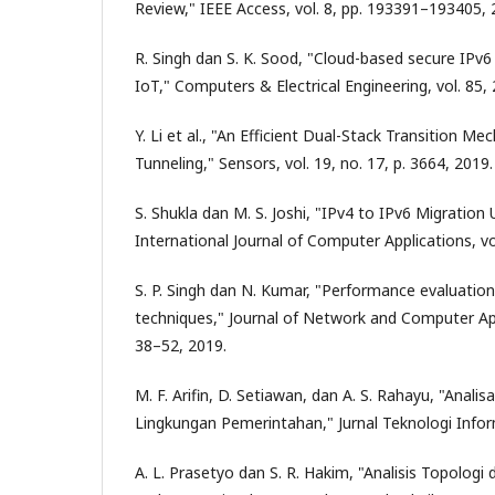
Review," IEEE Access, vol. 8, pp. 193391–193405, 
R. Singh dan S. K. Sood, "Cloud-based secure IPv6
IoT," Computers & Electrical Engineering, vol. 85,
Y. Li et al., "An Efficient Dual-Stack Transition 
Tunneling," Sensors, vol. 19, no. 17, p. 3664, 2019.
S. Shukla dan M. S. Joshi, "IPv4 to IPv6 Migration
International Journal of Computer Applications, vo
S. P. Singh dan N. Kumar, "Performance evaluation
techniques," Journal of Network and Computer Appl
38–52, 2019.
M. F. Arifin, D. Setiawan, dan A. S. Rahayu, "Anali
Lingkungan Pemerintahan," Jurnal Teknologi Informa
A. L. Prasetyo dan S. R. Hakim, "Analisis Topologi 