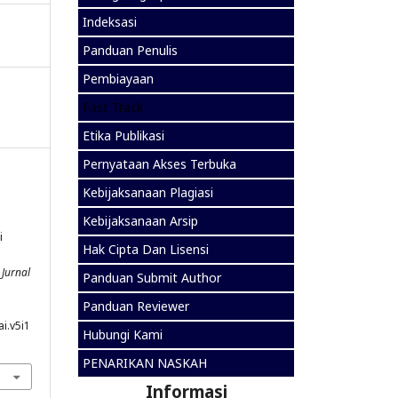
Indeksasi
Panduan Penulis
Pembiayaan
Fast Track
Etika Publikasi
Pernyataan Akses Terbuka
Kebijaksanaan Plagiasi
Kebijaksanaan Arsip
i
Hak Cipta Dan Lisensi
.
Jurnal
Panduan Submit Author
Panduan Reviewer
i.v5i1
Hubungi Kami
PENARIKAN NASKAH
Informasi