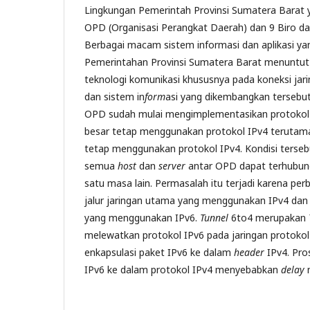
Lingkungan Pemerintah Provinsi Sumatera Barat 
OPD (Organisasi Perangkat Daerah) dan 9 Biro dan
Berbagai macam sistem informasi dan aplikasi y
Pemerintahan Provinsi Sumatera Barat menuntu
teknologi komunikasi khususnya pada koneksi jarin
dan sistem in
form
asi yang dikembangkan tersebut
OPD sudah mulai mengimplementasikan protokol 
besar tetap menggunakan protokol IPv4 terutama 
tetap menggunakan protokol IPv4. Kondisi terse
semua
host
dan
server
antar OPD dapat terhubung
satu masa lain. Permasalah itu terjadi karena per
jalur jaringan utama yang menggunakan IPv4 dan 
yang menggunakan IPv6.
Tunnel
6to4 merupakan
melewatkan protokol IPv6 pada jaringan protoko
enkapsulasi paket IPv6 ke dalam
header
IPv4. Pro
IPv6 ke dalam protokol IPv4 menyebabkan
delay