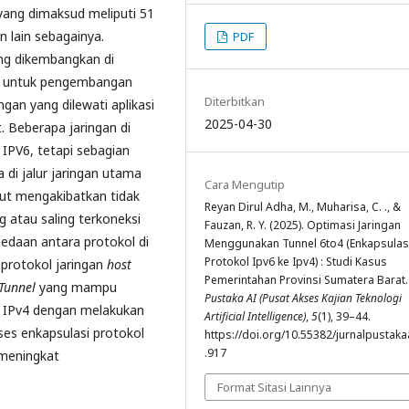
yang dimaksud meliputi 51
 lain sebagainya.
PDF
ang dikembangkan di
t untuk pengembangan
Diterbitkan
gan yang dilewati aplikasi
2025-04-30
. Beberapa jaringan di
IPV6, tetapi sebagian
di jalur jaringan utama
Cara Mengutip
but mengakibatkan tidak
Reyan Dirul Adha, M., Muharisa, C. ., &
 atau saling terkoneksi
Fauzan, R. Y. (2025). Optimasi Jaringan
bedaan antara protokol di
Menggunakan Tunnel 6to4 (Enkapsulas
Protokol Ipv6 ke Ipv4) : Studi Kasus
protokol jaringan
host
Pemerintahan Provinsi Sumatera Barat
Tunnel
yang mampu
Pustaka AI (Pusat Akses Kajian Teknologi
l IPv4 dengan melakukan
Artificial Intelligence)
,
5
(1), 39–44.
ses enkapsulasi protokol
https://doi.org/10.55382/jurnalpustakaa
.917
meningkat
Format Sitasi Lainnya