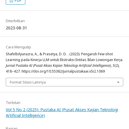
PDF
Diterbitkan
2023-08-31
Cara Mengutip
Shafelbilyunazra, A., & Prasetya, D. D. . (2023). Pengaruh Few-shot
Learning pada Kinerja LLM untuk Ekstraksi Entitas Iklan Lowongan Kerja.
Jurnal Pustaka AI (Pusat Akses Kajian Teknologi Artificial Intelligence)
,
5
(2),
418–427. https://doi.org/10.55382/jurnalpustakaai.v5i2.1069
Format Sitasi Lainnya
Terbitan
Vol 5 No 2 (2025): Pustaka AI (Pusat Akses Kajian Teknologi
Artificial Intelligence)
Bagian