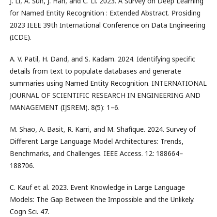
J. Li, A. Sun, J. Han, and C. Li. 2023. A Survey on Deep Learning
for Named Entity Recognition : Extended Abstract. Prosiding
2023 IEEE 39th International Conference on Data Engineering
(ICDE).
A. V. Patil, H. Dand, and S. Kadam. 2024. Identifying specific
details from text to populate databases and generate
summaries using Named Entity Recognition. INTERNATIONAL
JOURNAL OF SCIENTIFIC RESEARCH IN ENGINEERING AND
MANAGEMENT (IJSREM). 8(5): 1–6.
M. Shao, A. Basit, R. Karri, and M. Shafique. 2024. Survey of
Different Large Language Model Architectures: Trends,
Benchmarks, and Challenges. IEEE Access. 12: 188664–
188706.
C. Kauf et al. 2023. Event Knowledge in Large Language
Models: The Gap Between the Impossible and the Unlikely.
Cogn Sci. 47.