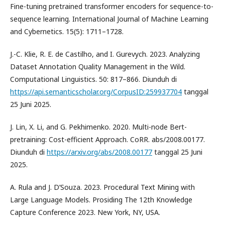
Fine-tuning pretrained transformer encoders for sequence-to-
sequence learning. International Journal of Machine Learning
and Cybernetics. 15(5): 1711–1728.
J.-C. Klie, R. E. de Castilho, and I. Gurevych. 2023. Analyzing
Dataset Annotation Quality Management in the Wild.
Computational Linguistics. 50: 817–866. Diunduh di
https://api.semanticscholar.org/CorpusID:259937704
tanggal
25 Juni 2025.
J. Lin, X. Li, and G. Pekhimenko. 2020. Multi-node Bert-
pretraining: Cost-efficient Approach. CoRR. abs/2008.00177.
Diunduh di
https://arxiv.org/abs/2008.00177
tanggal 25 Juni
2025.
A. Rula and J. D’Souza. 2023. Procedural Text Mining with
Large Language Models. Prosiding The 12th Knowledge
Capture Conference 2023. New York, NY, USA.