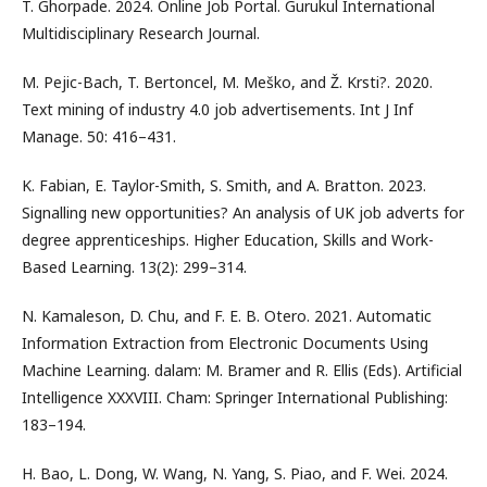
T. Ghorpade. 2024. Online Job Portal. Gurukul International
Multidisciplinary Research Journal.
M. Pejic-Bach, T. Bertoncel, M. Meško, and Ž. Krsti?. 2020.
Text mining of industry 4.0 job advertisements. Int J Inf
Manage. 50: 416–431.
K. Fabian, E. Taylor-Smith, S. Smith, and A. Bratton. 2023.
Signalling new opportunities? An analysis of UK job adverts for
degree apprenticeships. Higher Education, Skills and Work-
Based Learning. 13(2): 299–314.
N. Kamaleson, D. Chu, and F. E. B. Otero. 2021. Automatic
Information Extraction from Electronic Documents Using
Machine Learning. dalam: M. Bramer and R. Ellis (Eds). Artificial
Intelligence XXXVIII. Cham: Springer International Publishing:
183–194.
H. Bao, L. Dong, W. Wang, N. Yang, S. Piao, and F. Wei. 2024.