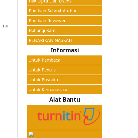
Hak Cipta Dan Lisensi
Panduan Submit Author
Panduan Reviewer
1-8
Hubungi Kami
PENARIKAN NASKAH
Informasi
Untuk Pembaca
Untuk Penulis
Untuk Pustaka
Untuk Kemanusiaan
Alat Bantu