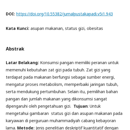
DOI:
https://doi.org/10.55382/jurnalpustakapadi.v5i1.943
Kata Kunci:
asupan makanan, status gizi, obesitas
Abstrak
Latar Belakang:
Konsumsi pangan memiliki peranan untuk
memenuhi kebutuhan zat gizi pada tubuh. Zat gizi yang
terdapat pada makanan berfungsi sebagai sumber energi,
mengatur proses metabolism, memperbaiki jaringan tubuh,
serta mendukung pertumbuhan. Selain itu, pemilihan bahan
pangan dan jumlah makanan yang dikonsumsi sangat
dipengaruhi oleh pengetahuan gizi.
Tujuan
: Untuk
mengetahui gambaran status gizi dan asupan makanan pada
karyawan di perguruan muhammadiyah cabang kebayoran
lama.
Metode:
Jenis penelitian deskriptif kuantitatif dengan