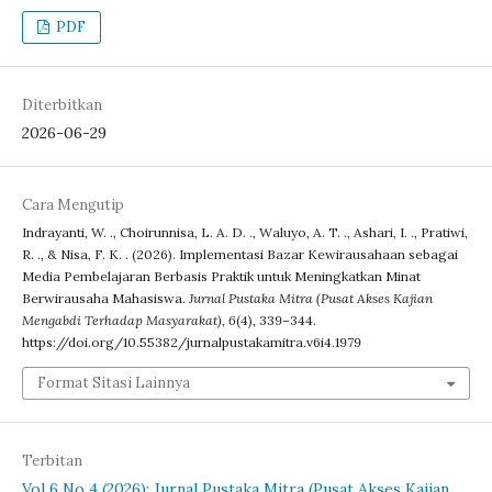
PDF
Diterbitkan
2026-06-29
Cara Mengutip
Indrayanti, W. ., Choirunnisa, L. A. D. ., Waluyo, A. T. ., Ashari, I. ., Pratiwi,
R. ., & Nisa, F. K. . (2026). Implementasi Bazar Kewirausahaan sebagai
Media Pembelajaran Berbasis Praktik untuk Meningkatkan Minat
Berwirausaha Mahasiswa.
Jurnal Pustaka Mitra (Pusat Akses Kajian
Mengabdi Terhadap Masyarakat)
,
6
(4), 339–344.
https://doi.org/10.55382/jurnalpustakamitra.v6i4.1979
Format Sitasi Lainnya
Terbitan
Vol 6 No 4 (2026): Jurnal Pustaka Mitra (Pusat Akses Kajian