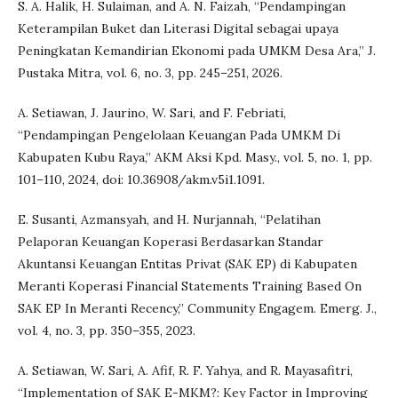
S. A. Halik, H. Sulaiman, and A. N. Faizah, “Pendampingan
Keterampilan Buket dan Literasi Digital sebagai upaya
Peningkatan Kemandirian Ekonomi pada UMKM Desa Ara,” J.
Pustaka Mitra, vol. 6, no. 3, pp. 245–251, 2026.
A. Setiawan, J. Jaurino, W. Sari, and F. Febriati,
“Pendampingan Pengelolaan Keuangan Pada UMKM Di
Kabupaten Kubu Raya,” AKM Aksi Kpd. Masy., vol. 5, no. 1, pp.
101–110, 2024, doi: 10.36908/akm.v5i1.1091.
E. Susanti, Azmansyah, and H. Nurjannah, “Pelatihan
Pelaporan Keuangan Koperasi Berdasarkan Standar
Akuntansi Keuangan Entitas Privat (SAK EP) di Kabupaten
Meranti Koperasi Financial Statements Training Based On
SAK EP In Meranti Recency,” Community Engagem. Emerg. J.,
vol. 4, no. 3, pp. 350–355, 2023.
A. Setiawan, W. Sari, A. Afif, R. F. Yahya, and R. Mayasafitri,
“Implementation of SAK E-MKM?: Key Factor in Improving