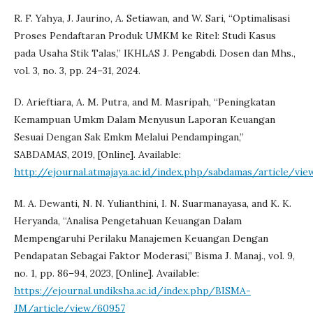
R. F. Yahya, J. Jaurino, A. Setiawan, and W. Sari, “Optimalisasi
Proses Pendaftaran Produk UMKM ke Ritel: Studi Kasus
pada Usaha Stik Talas,” IKHLAS J. Pengabdi. Dosen dan Mhs.,
vol. 3, no. 3, pp. 24–31, 2024.
D. Arieftiara, A. M. Putra, and M. Masripah, “Peningkatan
Kemampuan Umkm Dalam Menyusun Laporan Keuangan
Sesuai Dengan Sak Emkm Melalui Pendampingan,”
SABDAMAS, 2019, [Online]. Available:
http://ejournal.atmajaya.ac.id/index.php/sabdamas/article/vi
M. A. Dewanti, N. N. Yulianthini, I. N. Suarmanayasa, and K. K.
Heryanda, “Analisa Pengetahuan Keuangan Dalam
Mempengaruhi Perilaku Manajemen Keuangan Dengan
Pendapatan Sebagai Faktor Moderasi,” Bisma J. Manaj., vol. 9,
no. 1, pp. 86–94, 2023, [Online]. Available:
https://ejournal.undiksha.ac.id/index.php/BISMA-
JM/article/view/60957