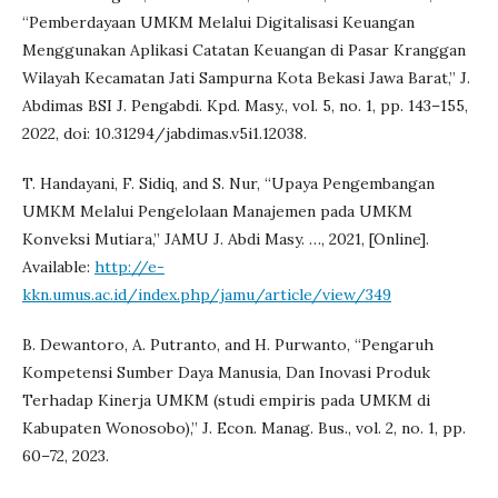
“Pemberdayaan UMKM Melalui Digitalisasi Keuangan
Menggunakan Aplikasi Catatan Keuangan di Pasar Kranggan
Wilayah Kecamatan Jati Sampurna Kota Bekasi Jawa Barat,” J.
Abdimas BSI J. Pengabdi. Kpd. Masy., vol. 5, no. 1, pp. 143–155,
2022, doi: 10.31294/jabdimas.v5i1.12038.
T. Handayani, F. Sidiq, and S. Nur, “Upaya Pengembangan
UMKM Melalui Pengelolaan Manajemen pada UMKM
Konveksi Mutiara,” JAMU J. Abdi Masy. …, 2021, [Online].
Available:
http://e-
kkn.umus.ac.id/index.php/jamu/article/view/349
B. Dewantoro, A. Putranto, and H. Purwanto, “Pengaruh
Kompetensi Sumber Daya Manusia, Dan Inovasi Produk
Terhadap Kinerja UMKM (studi empiris pada UMKM di
Kabupaten Wonosobo),” J. Econ. Manag. Bus., vol. 2, no. 1, pp.
60–72, 2023.