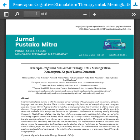
Penerapan Cognitive Stimulation Therapy untuk Meningkatkan Kemampuan Kognitif Lansia Demensia