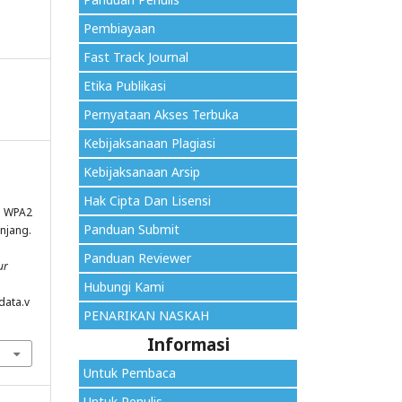
Pembiayaan
Fast Track Journal
Etika Publikasi
Pernyataan Akses Terbuka
Kebijaksanaan Plagiasi
Kebijaksanaan Arsip
Hak Cipta Dan Lisensi
N WPA2
Panduan Submit
njang.
Panduan Reviewer
ur
Hubungi Kami
data.v
PENARIKAN NASKAH
Informasi
Untuk Pembaca
Untuk Penulis