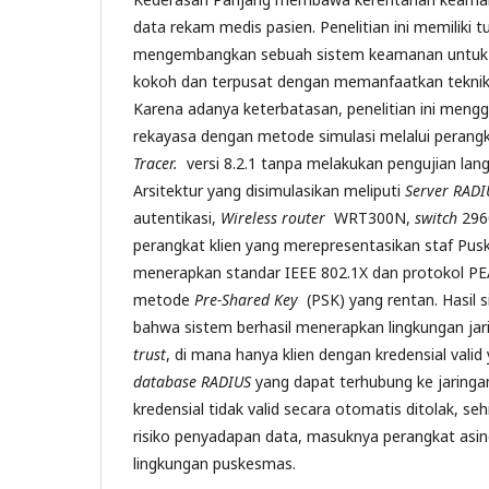
data rekam medis pasien. Penelitian ini memiliki t
mengembangkan sebuah sistem keamanan untuk ja
kokoh dan terpusat dengan memanfaatkan teknik
Karena adanya keterbatasan, penelitian ini men
rekayasa dengan metode simulasi melalui perang
Tracer.
versi 8.2.1 tanpa melakukan pengujian lan
Arsitektur yang disimulasikan meliputi
Server RAD
autentikasi,
Wireless router
WRT300N,
switch
2960
perangkat klien yang merepresentasikan staf Pus
menerapkan standar IEEE 802.1X dan protokol P
metode
Pre-Shared Key
(PSK) yang rentan. Hasil 
bahwa sistem berhasil menerapkan lingkungan ja
trust
, di mana hanya klien dengan kredensial valid
database
RADIUS
yang dapat terhubung ke jaring
kredensial tidak valid secara otomatis ditolak, 
risiko penyadapan data, masuknya perangkat asing
lingkungan puskesmas.