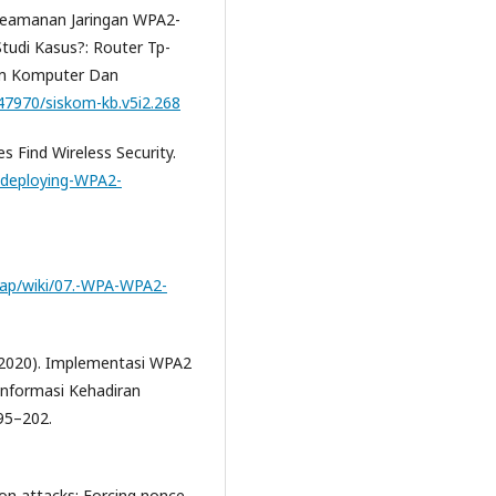
s Keamanan Jaringan WPA2-
udi Kasus?: Router Tp-
em Komputer Dan
.47970/siskom-kb.v5i2.268
s Find Wireless Security.
/deploying-WPA2-
eap/wiki/07.-WPA-WPA2-
. (2020). Implementasi WPA2
nformasi Kehadiran
195–202.
tion attacks: Forcing nonce