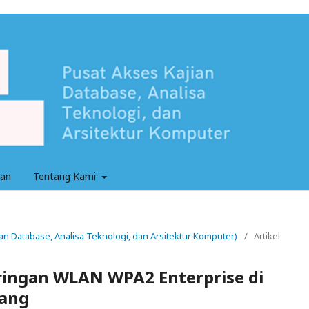
an
Tentang Kami
jian Database, Analisa Teknologi, dan Arsitektur Komputer)
/
Artikel
ingan WLAN WPA2 Enterprise di
jang