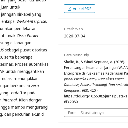
ujuan untuk
Artikel PDF
ringan nirkabel yang
 enkripsi
WPA2-Enterprise
.
ggunakan pendekatan
Diterbitkan
kat lunak
Cisco Packet
2026-07-04
gsung di lapangan.
IUS
sebagai pusat otoritas
Cara Mengutip
, serta beberapa
Sholid, R., & Windi Septiana, A. (2026).
kesmas. Proses autentikasi
Perancangan Keamanan Jaringan WLA
EAP untuk menggantikan
Enterprise di Puskesmas Kederasan Pa
simulasi menunjukkan
Jurnal Pustaka Data (Pusat Akses Kajian
Database, Analisa Teknologi, Dan Arsitekt
ringan berkonsep
zero-
Komputer)
,
6
(3), 420 –.
 yang terdaftar pada
https://doi.org/10.55382/jurnalpustaka
an
internal
. Klien dengan
6i3.2080
sehingga mampu mengurangi
Format Sitasi Lainnya
, dan pencurian akun di