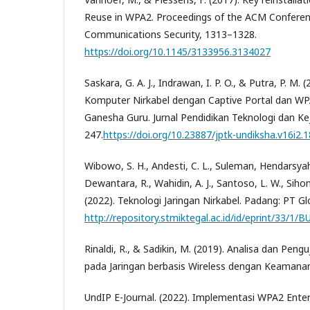
Reuse in WPA2. Proceedings of the ACM Confere
Communications Security, 1313–1328.
https://doi.org/10.1145/3133956.3134027
Saskara, G. A. J., Indrawan, I. P. O., & Putra, P. M
Komputer Nirkabel dengan Captive Portal dan WP
Ganesha Guru. Jurnal Pendidikan Teknologi dan Kej
247.
https://doi.org/10.23887/jptk-undiksha.v16i2.
Wibowo, S. H., Andesti, C. L., Suleman, Hendarsyah
Dewantara, R., Wahidin, A. J., Santoso, L. W., Sihom
(2022). Teknologi Jaringan Nirkabel. Padang: PT Gl
http://repository.stmiktegal.ac.id/id/eprint
Rinaldi, R., & Sadikin, M. (2019). Analisa dan Peng
pada Jaringan berbasis Wireless dengan Keamanan
UndIP E-Journal. (2022). Implementasi WPA2 Ent