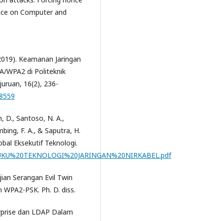
nce on Computer and
. (2019). Keamanan Jaringan
A/WPA2 di Politeknik
uruan, 16(2), 236-
18559
, D., Santoso, N. A.,
bing, F. A., & Saputra, H.
obal Eksekutif Teknologi.
/33/1/BUKU%20TEKNOLOGI%20JARINGAN%20NIRKABEL.pdf
ujian Serangan Evil Twin
 WPA2-PSK. Ph. D. diss.
erprise dan LDAP Dalam