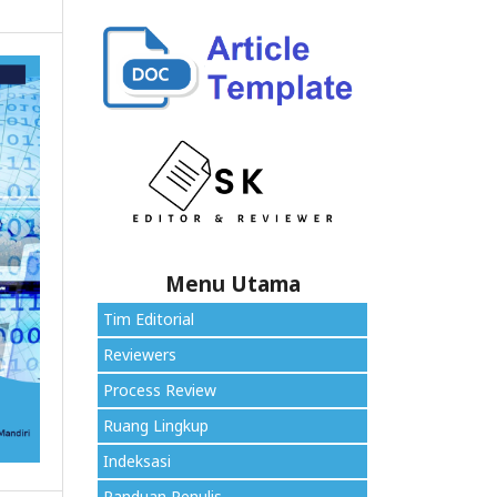
Menu Utama
Tim Editorial
Reviewers
Process Review
Ruang Lingkup
Indeksasi
Panduan Penulis