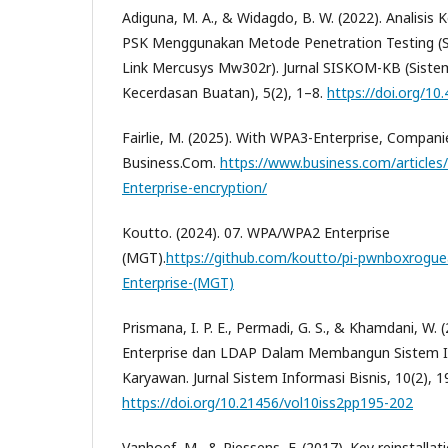
Adiguna, M. A., & Widagdo, B. W. (2022). Analisi
PSK Menggunakan Metode Penetration Testing (St
Link Mercusys Mw302r). Jurnal SISKOM-KB (Sist
Kecerdasan Buatan), 5(2), 1–8.
https://doi.org/10
Fairlie, M. (2025). With WPA3-Enterprise, Companie
Business.Com.
https://www.business.com/articles
Enterprise-encryption/
Koutto. (2024). 07. WPA/WPA2 Enterprise
(MGT).
https://github.com/koutto/pi-pwnboxrogu
Enterprise-(MGT)
Prismana, I. P. E., Permadi, G. S., & Khamdani, W
Enterprise dan LDAP Dalam Membangun Sistem I
Karyawan. Jurnal Sistem Informasi Bisnis, 10(2), 
https://doi.org/10.21456/vol10iss2pp195-202
Vanhoef, M., & Piessens, F. (2017). Key reinstalla