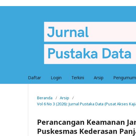
Daftar
Login
Terkini
Arsip
Pengumum
Beranda
/
Arsip
/
Vol 6 No 3 (2026): Jurnal Pustaka Data (Pusat Akses Ka
Perancangan Keamanan Jar
Puskesmas Kederasan Pan