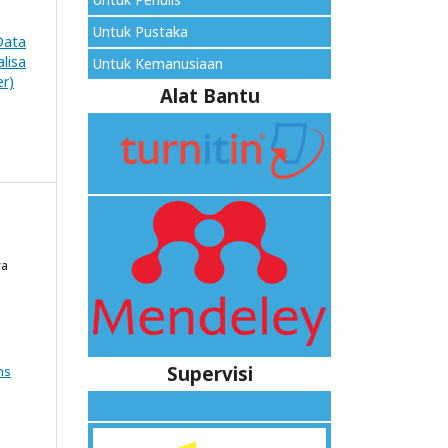
Untuk Pustaka
Data
lisa
Untuk Kemanusiaan
er)
Alat Bantu
ya
Supervisi
ns