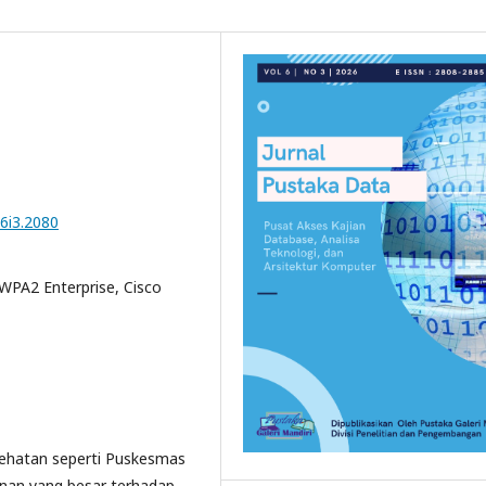
v6i3.2080
WPA2 Enterprise, Cisco
esehatan seperti Puskesmas
an yang besar terhadap