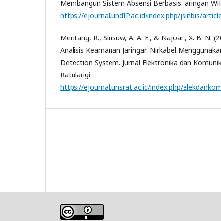
Membangun Sistem Absensi Berbasis Jaringan WiFi
https://ejournal.undIP.ac.id/index.php/jsinbis/art
Mentang, R., Sinsuw, A. A. E., & Najoan, X. B. N. 
Analisis Keamanan Jaringan Nirkabel Menggunakan
Detection System. Jurnal Elektronika dan Komunik
Ratulangi.
https://ejournal.unsrat.ac.id/index.php/elekdanko