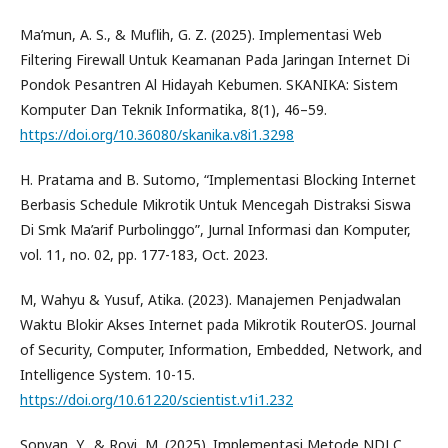
Ma’mun, A. S., & Muflih, G. Z. (2025). Implementasi Web
Filtering Firewall Untuk Keamanan Pada Jaringan Internet Di
Pondok Pesantren Al Hidayah Kebumen. SKANIKA: Sistem
Komputer Dan Teknik Informatika, 8(1), 46–59.
https://doi.org/10.36080/skanika.v8i1.3298
H. Pratama and B. Sutomo, “Implementasi Blocking Internet
Berbasis Schedule Mikrotik Untuk Mencegah Distraksi Siswa
Di Smk Ma’arif Purbolinggo”, Jurnal Informasi dan Komputer,
vol. 11, no. 02, pp. 177-183, Oct. 2023.
M, Wahyu & Yusuf, Atika. (2023). Manajemen Penjadwalan
Waktu Blokir Akses Internet pada Mikrotik RouterOS. Journal
of Security, Computer, Information, Embedded, Network, and
Intelligence System. 10-15.
https://doi.org/10.61220/scientist.v1i1.232
Sopyan, Y., & Rovi, M. (2025). Implementasi Metode NDLC