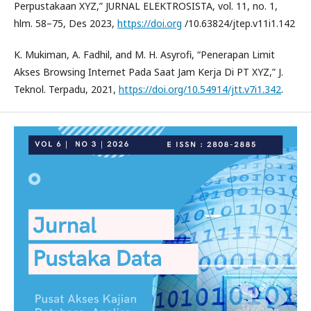
Perpustakaan XYZ,” JURNAL ELEKTROSISTA, vol. 11, no. 1,
hlm. 58–75, Des 2023,
https://doi.org
/10.63824/jtep.v11i1.142
K. Mukiman, A. Fadhil, and M. H. Asyrofi, “Penerapan Limit
Akses Browsing Internet Pada Saat Jam Kerja Di PT XYZ,” J.
Teknol. Terpadu, 2021,
https://doi.org/10.54914/jtt.v7i1.342
.