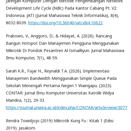
Jaringan Komputer Dengan Metode Pengembangan Network
Development Life Cycle (Ndlc) Pada Kantor Cabang Pt. V2
Indonesia. JATI (Jurnal Mahasiswa Teknik Informatika), 8(4),
8032-8039.
https://doi.org/10.36040/jati.v8i4.10622
Prabowo, V., Anggoro, D., & Hidayat, A. (2026). Rancang
Bangun Hotspot Dan Manajemen Pengguna Menggunakan
Mikrotik Di Pondok Pesantren Al-Ismailliyun. Jurnal Mahasiswa
Ilmu Komputer, 7(1), 48-59.
Sarah K.R., Fajar H., Reynaldi T.A. (2026). Implementasi
Manajemen Bandwidth Menggunakan Simple Queue Pada
Sekolah Menengah Pertama Negeri 1 Waingapu. (2023).
CONTAR: Jurnal Ilmu Komputer Universitas Katolik Widya
Mandira, 1(2), 29-33.
https://journal.unwira.ac.id/index.php/CONTAR/article/view/3077
Rendra Towidjojo (2019) Mikrotik Kung Fu : Kitab 1 (Edisi
2019). Jasakom.