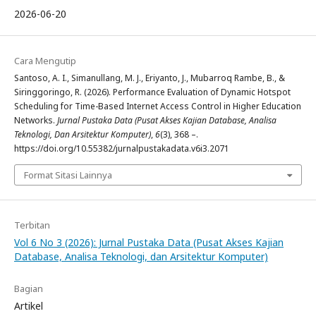
2026-06-20
Cara Mengutip
Santoso, A. I., Simanullang, M. J., Eriyanto, J., Mubarroq Rambe, B., &
Siringgoringo, R. (2026). Performance Evaluation of Dynamic Hotspot
Scheduling for Time-Based Internet Access Control in Higher Education
Networks.
Jurnal Pustaka Data (Pusat Akses Kajian Database, Analisa
Teknologi, Dan Arsitektur Komputer)
,
6
(3), 368 –.
https://doi.org/10.55382/jurnalpustakadata.v6i3.2071
Format Sitasi Lainnya
Terbitan
Vol 6 No 3 (2026): Jurnal Pustaka Data (Pusat Akses Kajian
Database, Analisa Teknologi, dan Arsitektur Komputer)
Bagian
Artikel