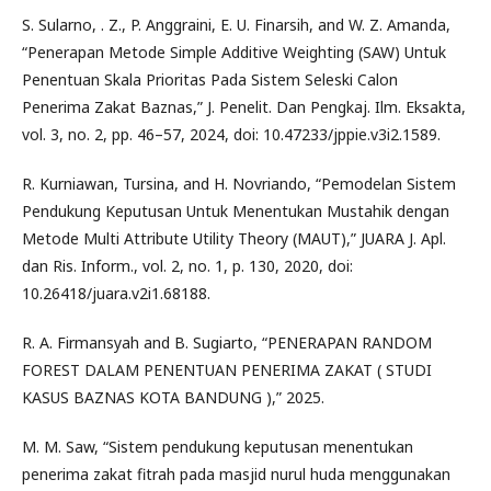
S. Sularno, . Z., P. Anggraini, E. U. Finarsih, and W. Z. Amanda,
“Penerapan Metode Simple Additive Weighting (SAW) Untuk
Penentuan Skala Prioritas Pada Sistem Seleski Calon
Penerima Zakat Baznas,” J. Penelit. Dan Pengkaj. Ilm. Eksakta,
vol. 3, no. 2, pp. 46–57, 2024, doi: 10.47233/jppie.v3i2.1589.
R. Kurniawan, Tursina, and H. Novriando, “Pemodelan Sistem
Pendukung Keputusan Untuk Menentukan Mustahik dengan
Metode Multi Attribute Utility Theory (MAUT),” JUARA J. Apl.
dan Ris. Inform., vol. 2, no. 1, p. 130, 2020, doi:
10.26418/juara.v2i1.68188.
R. A. Firmansyah and B. Sugiarto, “PENERAPAN RANDOM
FOREST DALAM PENENTUAN PENERIMA ZAKAT ( STUDI
KASUS BAZNAS KOTA BANDUNG ),” 2025.
M. M. Saw, “Sistem pendukung keputusan menentukan
penerima zakat fitrah pada masjid nurul huda menggunakan