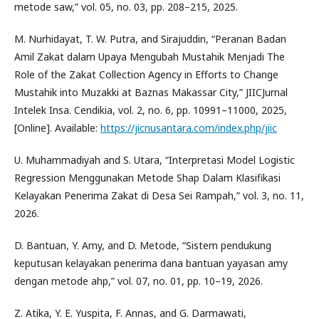
metode saw,” vol. 05, no. 03, pp. 208–215, 2025.
M. Nurhidayat, T. W. Putra, and Sirajuddin, “Peranan Badan
Amil Zakat dalam Upaya Mengubah Mustahik Menjadi The
Role of the Zakat Collection Agency in Efforts to Change
Mustahik into Muzakki at Baznas Makassar City,” JIICJurnal
Intelek Insa. Cendikia, vol. 2, no. 6, pp. 10991–11000, 2025,
[Online]. Available:
https://jicnusantara.com/index.php/jiic
U. Muhammadiyah and S. Utara, “Interpretasi Model Logistic
Regression Menggunakan Metode Shap Dalam Klasifikasi
Kelayakan Penerima Zakat di Desa Sei Rampah,” vol. 3, no. 11,
2026.
D. Bantuan, Y. Amy, and D. Metode, “Sistem pendukung
keputusan kelayakan penerima dana bantuan yayasan amy
dengan metode ahp,” vol. 07, no. 01, pp. 10–19, 2026.
Z. Atika, Y. E. Yuspita, F. Annas, and G. Darmawati,