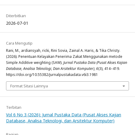
Diterbitkan
2026-07-01
Cara Mengutip
Rani, M., ardiansyah, ricki, Rini Sovia, Zainal A. Haris, & Tika Christy.
(2026). Penentuan Kelayakan Penerima Zakat Menggunakan metode
Simple Additive weighting (SAW).
Jurnal Pustaka Data (Pusat Akses Kajian
Database, Analisa Teknologi, Dan Arsitektur Komputer)
,
6
(3), 414–419.
https://doi.org/10.55382/jurnalpustakadata.v6i3.1981
Format Sitasi Lainnya
Terbitan
Vol 6 No 3 (2026): Jurnal Pustaka Data (Pusat Akses Kajian
Database, Analisa Teknologi, dan Arsitektur Komputer)
Bagian