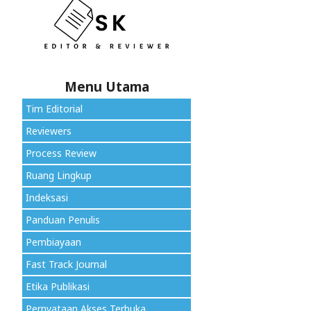
Menu Utama
Tim Editorial
Reviewers
Process Review
Ruang Lingkup
Indeksasi
Panduan Penulis
Pembiayaan
Fast Track Journal
Etika Publikasi
Pernyataan Akses Terbuka