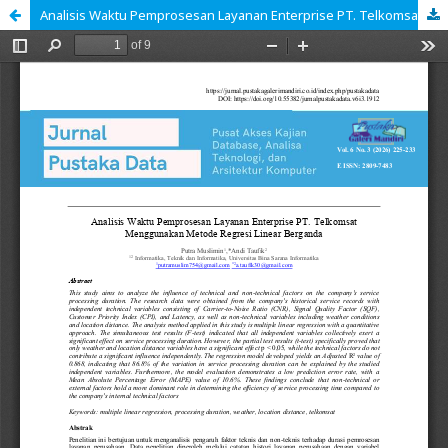
Analisis Waktu Pemprosesan Layanan Enterprise PT. Telkomsat Menggunakan Metode Regresi Linear Berganda